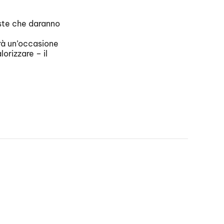
oste che daranno
arà un’occasione
orizzare – il