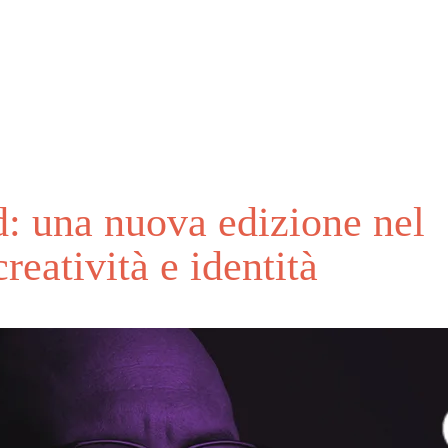
: una nuova edizione nel
reatività e identità