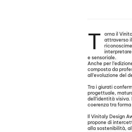
T
orna il Vini
attraverso i
riconoscimen
interpretar
e sensoriale.
Anche per l’edizione
composta da profess
all’evoluzione del 
Tra i giurati confe
progettuale, matura
dell’identità visiva.
coerenza tra forma 
Il Vinitaly Design A
propone di intercet
alla sostenibilità, 