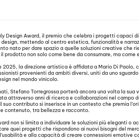
taly Design Award, il premio che celebra i progetti capaci di
l design, mettendo al centro estetica, funzionalità e narraz
to nato per dare spazio a quelle soluzioni creative che r
e il prodotto non solo come bene da consumare, ma come e
 2025, la direzione artistica è affidata a Mario Di Paolo, 
ionisti provenienti da ambiti diversi, uniti da uno sguard
design nel mondo vinicolo.
rmati, Stefano Torregrossa porterà ancora una volta la sua 
ta attraverso anni di ricerca e collaborazioni nel campo 
 Il suo contributo si inserisce in un contesto che premia l’ori
e contenuto, tra bellezza e racconto.
ward non si limita a individuare le soluzioni più eleganti o a
tare quei progetti che rispondono ai nuovi bisogni del mer
all’usabilità e alla capacità di creare connessioni emotive con