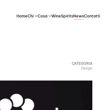
Home
Chi
Cosa
Wine
Spirits
News
Contatti
CATEGORIA
Design