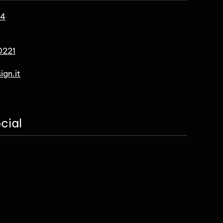
 4
0221
ign.it
cial