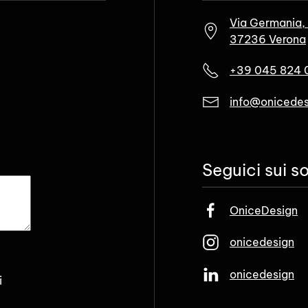
Via Germania,
37236 Verona
+39 045 824 
info@onicedes
Seguici sui so
OniceDesign
onicedesign
onicedesign
i