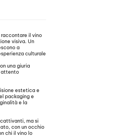
 raccontare il vino
ione visiva. Un
iescono a
sperienza culturale
con una giuria
o attento
visione estetica e
del packaging e
ginalità e la
ccattivanti, ma si
cato, con un occhio
 chi il vino lo