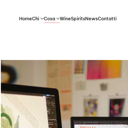
Home
Chi
Cosa
Wine
Spirits
News
Contatti