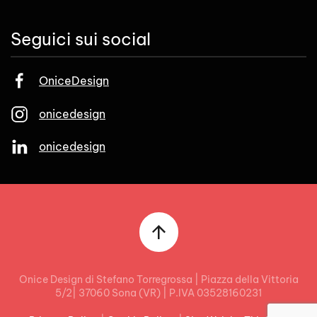
Seguici sui social
OniceDesign
onicedesign
onicedesign
Onice Design di Stefano Torregrossa | Piazza della Vittoria
5/2| 37060 Sona (VR) | P.IVA 03528160231