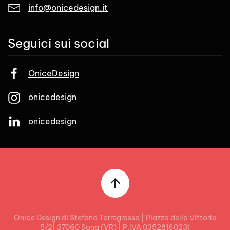
info@onicedesign.it
Seguici sui social
OniceDesign
onicedesign
onicedesign
Onice Design di Stefano Torregrossa | Piazza della Vittoria
5/2| 37060 Sona (VR) | P.IVA 03528160231